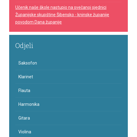
Učenik naše škole nastupio na svečanoj sjednici
Županijske skupštine Šibensko - kninske županije
povodom Dana županije
Odjeli
Saksofon
Klarinet
Flauta
Harmonika
Gitara
Violina