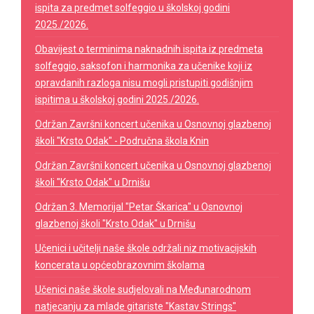
ispita za predmet solfeggio u školskoj godini
2025./2026.
Obavijest o terminima naknadnih ispita iz predmeta
solfeggio, saksofon i harmonika za učenike koji iz
opravdanih razloga nisu mogli pristupiti godišnjim
ispitima u školskoj godini 2025./2026.
Održan Završni koncert učenika u Osnovnoj glazbenoj
školi "Krsto Odak" - Područna škola Knin
Održan Završni koncert učenika u Osnovnoj glazbenoj
školi "Krsto Odak" u Drnišu
Održan 3. Memorijal "Petar Škarica" u Osnovnoj
glazbenoj školi "Krsto Odak" u Drnišu
Učenici i učitelji naše škole održali niz motivacijskih
koncerata u općeobrazovnim školama
Učenici naše škole sudjelovali na Međunarodnom
natjecanju za mlade gitariste "Kastav Strings"