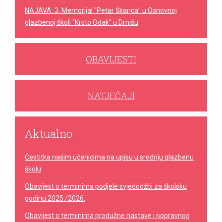
NAJAVA: 3. Memorijal "Petar Škarica" u Osnovnoj
glazbenoj školi "Krsto Odak" u Drnišu
OBAVIJESTI
NATJEČAJI
Aktualno
Čestitka našim učenicima na upisu u srednju glazbenu
školu
Obavijest o terminima podjele svjedodžbi za školsku
godinu 2025./2026.
Obavijest o terminima produžne nastave i popravnog