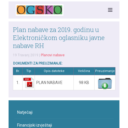
Plan nabave za 2019. godinu u
Elektroničkom oglasniku javne
nabave RH
19 Travanj 2019
|
Planovi nabave
DOKUMENTI ZA PREUZIMANJE:
Br.
Tip
Opis datoteke
Veličina
Preuzimanje
1.
PLAN NABAVE
98 KB
Natječaji
Financijski izvještaji