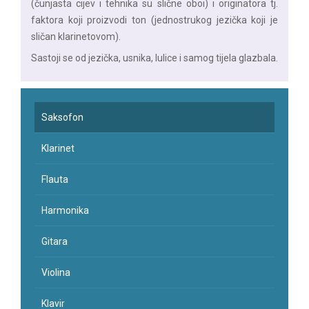
(čunjasta cijev i tehnika su slične oboi) i originatora tj.
faktora koji proizvodi ton (jednostrukog jezička koji je
sličan klarinetovom).
Sastoji se od jezička, usnika, lulice i samog tijela glazbala.
Saksofon
Klarinet
Flauta
Harmonika
Gitara
Violina
Klavir