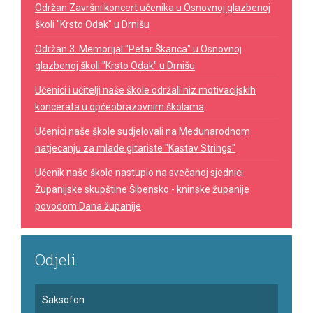
Održan Završni koncert učenika u Osnovnoj glazbenoj
školi "Krsto Odak" u Drnišu
Održan 3. Memorijal "Petar Škarica" u Osnovnoj
glazbenoj školi "Krsto Odak" u Drnišu
Učenici i učitelji naše škole održali niz motivacijskih
koncerata u općeobrazovnim školama
Učenici naše škole sudjelovali na Međunarodnom
natjecanju za mlade gitariste "Kastav Strings"
Učenik naše škole nastupio na svečanoj sjednici
Županijske skupštine Šibensko - kninske županije
povodom Dana županije
Odjeli
Saksofon