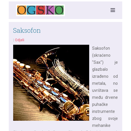
Saksofon
|
Odjeli
Saksofon
(skraćeno
"Sax") je
glazbalo
izrađeno od
metala, no
uvrštava se
među drvene
puhačke
instrumente
zbog svoje
mehanike