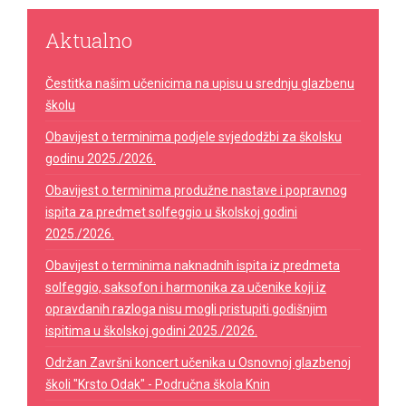
Aktualno
Čestitka našim učenicima na upisu u srednju glazbenu
školu
Obavijest o terminima podjele svjedodžbi za školsku
godinu 2025./2026.
Obavijest o terminima produžne nastave i popravnog
ispita za predmet solfeggio u školskoj godini
2025./2026.
Obavijest o terminima naknadnih ispita iz predmeta
solfeggio, saksofon i harmonika za učenike koji iz
opravdanih razloga nisu mogli pristupiti godišnjim
ispitima u školskoj godini 2025./2026.
Održan Završni koncert učenika u Osnovnoj glazbenoj
školi "Krsto Odak" - Područna škola Knin