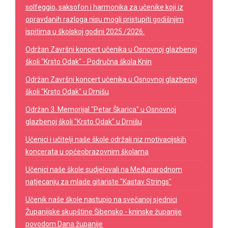
solfeggio, saksofon i harmonika za učenike koji iz
opravdanih razloga nisu mogli pristupiti godišnjim
ispitima u školskoj godini 2025./2026.
Održan Završni koncert učenika u Osnovnoj glazbenoj
školi "Krsto Odak" - Područna škola Knin
Održan Završni koncert učenika u Osnovnoj glazbenoj
školi "Krsto Odak" u Drnišu
Održan 3. Memorijal "Petar Škarica" u Osnovnoj
glazbenoj školi "Krsto Odak" u Drnišu
Učenici i učitelji naše škole održali niz motivacijskih
koncerata u općeobrazovnim školama
Učenici naše škole sudjelovali na Međunarodnom
natjecanju za mlade gitariste "Kastav Strings"
Učenik naše škole nastupio na svečanoj sjednici
Županijske skupštine Šibensko - kninske županije
povodom Dana županije