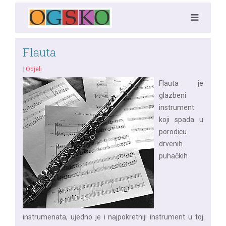
Flauta
|
Odjeli
Flauta je
glazbeni
instrument
koji spada u
porodicu
drvenih
puhačkih
instrumenata, ujedno je i najpokretniji instrument u toj