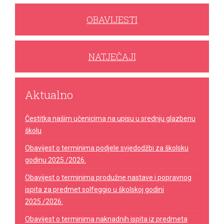
OBAVIJESTI
NATJEČAJI
Aktualno
Čestitka našim učenicima na upisu u srednju glazbenu
školu
Obavijest o terminima podjele svjedodžbi za školsku
godinu 2025./2026.
Obavijest o terminima produžne nastave i popravnog
ispita za predmet solfeggio u školskoj godini
2025./2026.
Obavijest o terminima naknadnih ispita iz predmeta