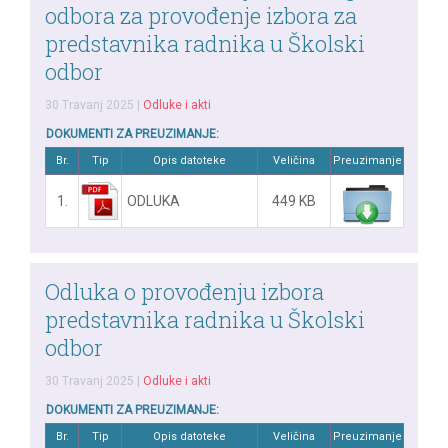
odbora za provođenje izbora za
predstavnika radnika u Školski
odbor
30 Travanj 2025
|
Odluke i akti
DOKUMENTI ZA PREUZIMANJE:
Br.
Tip
Opis datoteke
Veličina
Preuzimanje
1.
ODLUKA
449 KB
Odluka o provođenju izbora
predstavnika radnika u Školski
odbor
30 Travanj 2025
|
Odluke i akti
DOKUMENTI ZA PREUZIMANJE:
Br.
Tip
Opis datoteke
Veličina
Preuzimanje