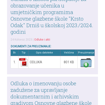
obrazovanje učenika u
umjetničkim programima
Osnovne glazbene škole "Krsto
Odak" Drniš u školskoj 2023./2024.
godini
24 Kolovoz 2023
|
Odluke i akti
DOKUMENTI ZA PREUZIMANJE:
Br.
Tip
Opis datoteke
Veličina
Preuzimanje
1.
ODLUKA
801 KB
Odluka o imenovanju osobe
zadužene za upravljanje
dokumentarnim i arhivskim
gradivom Osnovne glazbene škole