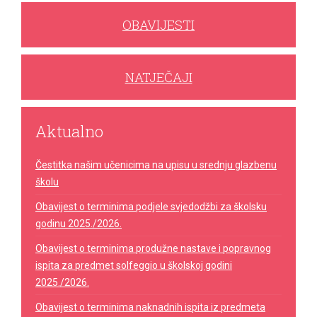
OBAVIJESTI
NATJEČAJI
Aktualno
Čestitka našim učenicima na upisu u srednju glazbenu
školu
Obavijest o terminima podjele svjedodžbi za školsku
godinu 2025./2026.
Obavijest o terminima produžne nastave i popravnog
ispita za predmet solfeggio u školskoj godini
2025./2026.
Obavijest o terminima naknadnih ispita iz predmeta