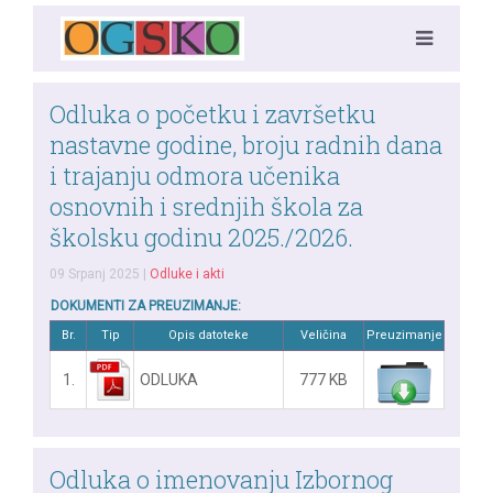
Odluka o početku i završetku
nastavne godine, broju radnih dana
i trajanju odmora učenika
osnovnih i srednjih škola za
školsku godinu 2025./2026.
09 Srpanj 2025
|
Odluke i akti
DOKUMENTI ZA PREUZIMANJE:
Br.
Tip
Opis datoteke
Veličina
Preuzimanje
1.
ODLUKA
777 KB
Odluka o imenovanju Izbornog