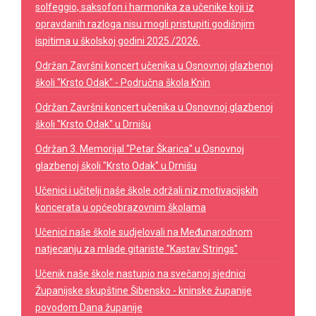
solfeggio, saksofon i harmonika za učenike koji iz
opravdanih razloga nisu mogli pristupiti godišnjim
ispitima u školskoj godini 2025./2026.
Održan Završni koncert učenika u Osnovnoj glazbenoj
školi "Krsto Odak" - Područna škola Knin
Održan Završni koncert učenika u Osnovnoj glazbenoj
školi "Krsto Odak" u Drnišu
Održan 3. Memorijal "Petar Škarica" u Osnovnoj
glazbenoj školi "Krsto Odak" u Drnišu
Učenici i učitelji naše škole održali niz motivacijskih
koncerata u općeobrazovnim školama
Učenici naše škole sudjelovali na Međunarodnom
natjecanju za mlade gitariste "Kastav Strings"
Učenik naše škole nastupio na svečanoj sjednici
Županijske skupštine Šibensko - kninske županije
povodom Dana županije