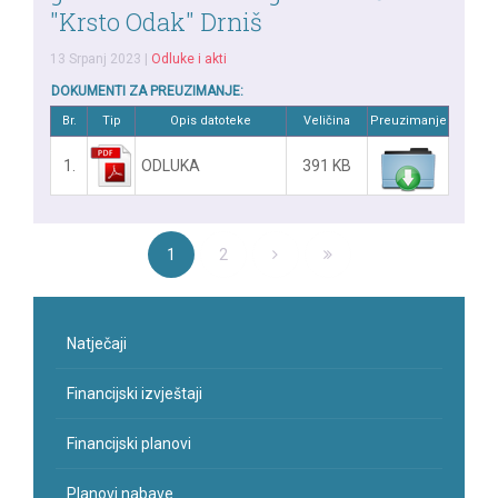
"Krsto Odak" Drniš
13 Srpanj 2023
|
Odluke i akti
DOKUMENTI ZA PREUZIMANJE:
Br.
Tip
Opis datoteke
Veličina
Preuzimanje
1.
ODLUKA
391 KB
1
2
Natječaji
Financijski izvještaji
Financijski planovi
Planovi nabave