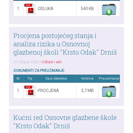
1.
ODLUKA
540 KB
Procjena postojećeg stanja i
analiza rizika u Osnovnoj
glazbenoj školi "Krsto Odak" Drniš
31 Ožujak 2025
|
Odluke i akti
DOKUMENTI ZA PREUZIMANJE:
Br.
Tip
Opis datoteke
Veličina
Preuzimanje
1.
PROCJENA
3,7 MB
Kućni red Osnovne glazbene škole
"Krsto Odak" Drniš