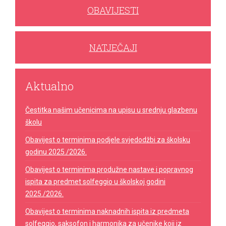
OBAVIJESTI
NATJEČAJI
Aktualno
Čestitka našim učenicima na upisu u srednju glazbenu
školu
Obavijest o terminima podjele svjedodžbi za školsku
godinu 2025./2026.
Obavijest o terminima produžne nastave i popravnog
ispita za predmet solfeggio u školskoj godini
2025./2026.
Obavijest o terminima naknadnih ispita iz predmeta
solfeggio, saksofon i harmonika za učenike koji iz