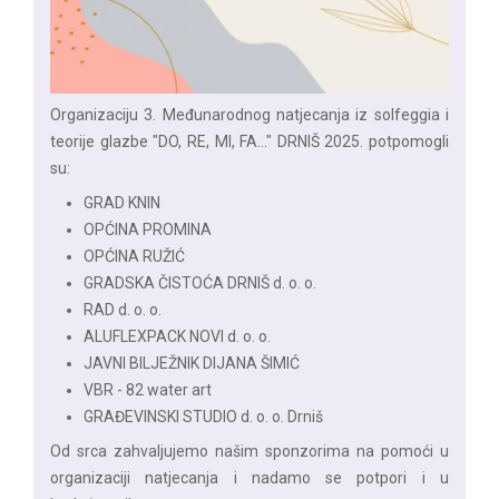
Organizaciju 3. Međunarodnog natjecanja iz solfeggia i
teorije glazbe "DO, RE, MI, FA..." DRNIŠ 2025. potpomogli
su:
GRAD KNIN
OPĆINA PROMINA
OPĆINA RUŽIĆ
GRADSKA ČISTOĆA DRNIŠ d. o. o.
RAD d. o. o.
ALUFLEXPACK NOVI d. o. o.
JAVNI BILJEŽNIK DIJANA ŠIMIĆ
VBR - 82 water art
GRAĐEVINSKI STUDIO d. o. o. Drniš
Od srca zahvaljujemo našim sponzorima na pomoći u
organizaciji natjecanja i nadamo se potpori i u