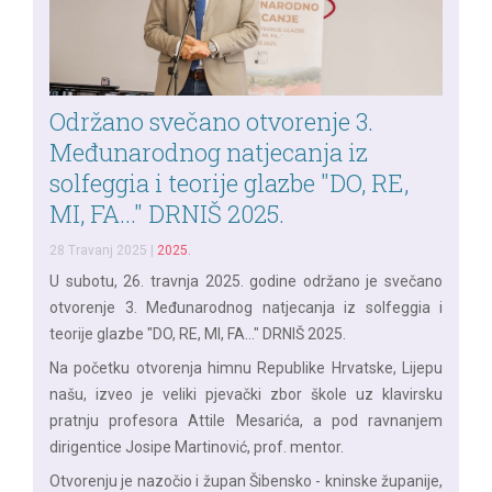
Održano svečano otvorenje 3.
Međunarodnog natjecanja iz
solfeggia i teorije glazbe "DO, RE,
MI, FA..." DRNIŠ 2025.
28 Travanj 2025
|
2025.
U subotu, 26. travnja 2025. godine održano je svečano
otvorenje 3. Međunarodnog natjecanja iz solfeggia i
teorije glazbe "DO, RE, MI, FA..." DRNIŠ 2025.
Na početku otvorenja himnu Republike Hrvatske, Lijepu
našu, izveo je veliki pjevački zbor škole uz klavirsku
pratnju profesora Attile Mesarića, a pod ravnanjem
dirigentice Josipe Martinović, prof. mentor.
Otvorenju je nazočio i župan Šibensko - kninske županije,