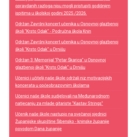
opravdanih razloga nisu mogli pristupiti godišnjim
ispitima u školskoj godini 2025./2026.
Održan Završni koncert učenika u Osnovnoj glazbenoj
školi "Krsto Odak" - Područna škola Knin
Održan Završni koncert učenika u Osnovnoj glazbenoj
školi "Krsto Odak" u Drnišu
Održan 3. Memorijal "Petar Škarica" u Osnovnoj
glazbenoj školi "Krsto Odak" u Drnišu
Učenici i učitelji naše škole održali niz motivacijskih
koncerata u općeobrazovnim školama
Učenici naše škole sudjelovali na Međunarodnom
natjecanju za mlade gitariste "Kastav Strings"
Učenik naše škole nastupio na svečanoj sjednici
Županijske skupštine Šibensko - kninske županije
povodom Dana županije