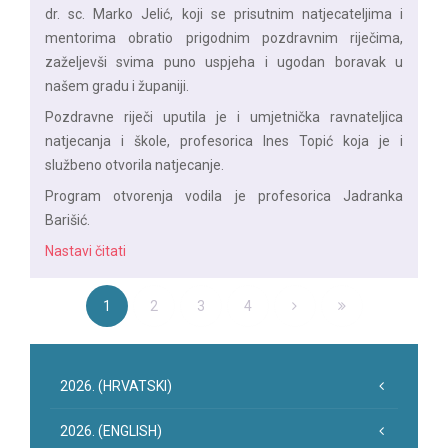
dr. sc. Marko Jelić, koji se prisutnim natjecateljima i
mentorima obratio prigodnim pozdravnim riječima,
zaželjevši svima puno uspjeha i ugodan boravak u
našem gradu i županiji.
Pozdravne riječi uputila je i umjetnička ravnateljica
natjecanja i škole, profesorica Ines Topić koja je i
službeno otvorila natjecanje.
Program otvorenja vodila je profesorica Jadranka
Barišić.
Nastavi čitati
1
2
3
4
2026. (HRVATSKI)
2026. (ENGLISH)