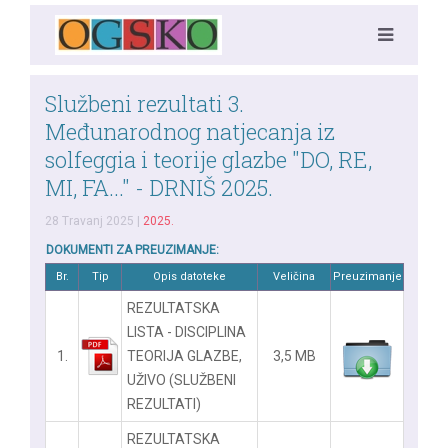
Službeni rezultati 3.
Međunarodnog natjecanja iz
solfeggia i teorije glazbe "DO, RE,
MI, FA..." - DRNIŠ 2025.
28 Travanj 2025
|
2025.
DOKUMENTI ZA PREUZIMANJE:
Br.
Tip
Opis datoteke
Veličina
Preuzimanje
REZULTATSKA
LISTA - DISCIPLINA
1.
TEORIJA GLAZBE,
3,5 MB
UŽIVO (SLUŽBENI
REZULTATI)
REZULTATSKA