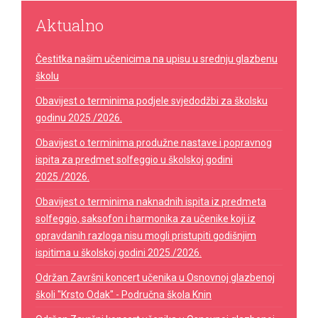
Aktualno
Čestitka našim učenicima na upisu u srednju glazbenu
školu
Obavijest o terminima podjele svjedodžbi za školsku
godinu 2025./2026.
Obavijest o terminima produžne nastave i popravnog
ispita za predmet solfeggio u školskoj godini
2025./2026.
Obavijest o terminima naknadnih ispita iz predmeta
solfeggio, saksofon i harmonika za učenike koji iz
opravdanih razloga nisu mogli pristupiti godišnjim
ispitima u školskoj godini 2025./2026.
Održan Završni koncert učenika u Osnovnoj glazbenoj
školi "Krsto Odak" - Područna škola Knin