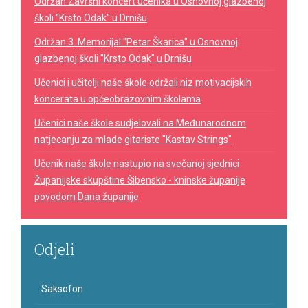
Održan Završni koncert učenika u Osnovnoj glazbenoj
školi "Krsto Odak" u Drnišu
Održan 3. Memorijal "Petar Škarica" u Osnovnoj
glazbenoj školi "Krsto Odak" u Drnišu
Učenici i učitelji naše škole održali niz motivacijskih
koncerata u općeobrazovnim školama
Učenici naše škole sudjelovali na Međunarodnom
natjecanju za mlade gitariste "Kastav Strings"
Učenik naše škole nastupio na svečanoj sjednici
Županijske skupštine Šibensko - kninske županije
povodom Dana županije
Odjeli
Saksofon