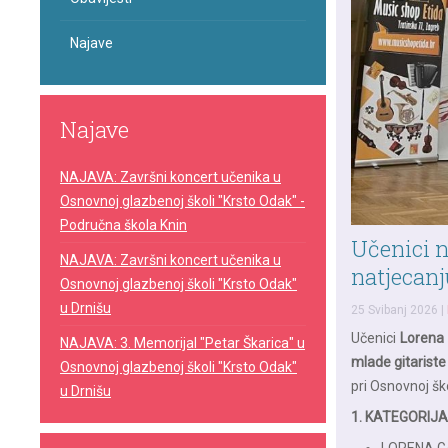
Najave
Najave
NAJAVA: Završni koncert učenika u
Osnovnoj glazbenoj školi "Krsto Odak" -
Područna škola Knin
Učenici 
NAJAVA: Završni koncert učenika u
natjecanj
Osnovnoj glazbenoj školi "Krsto Odak"
u Drnišu
25 Svibanj 2026
|
Učenici
Lorena 
NAJAVA: 3. Memorijal "Petar Škarica" u
mlade gitariste
Osnovnoj glazbenoj školi "Krsto Odak"
pri Osnovnoj ško
u Drnišu
1. KATEGORIJA