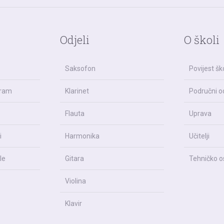
Odjeli
O školi
Saksofon
Povijest šk
gram
Klarinet
Područni od
Flauta
Uprava
i
Harmonika
Učitelji
le
Gitara
Tehničko o
Violina
Klavir