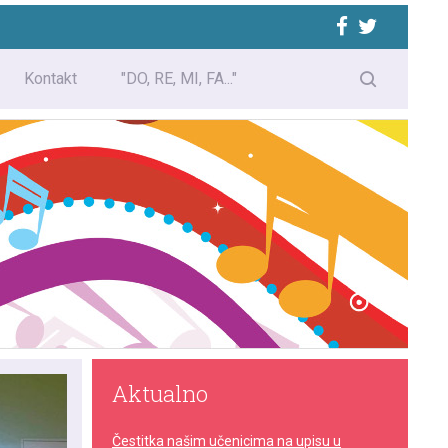
Kontakt
"DO, RE, MI, FA..."
Aktualno
Čestitka našim učenicima na upisu u