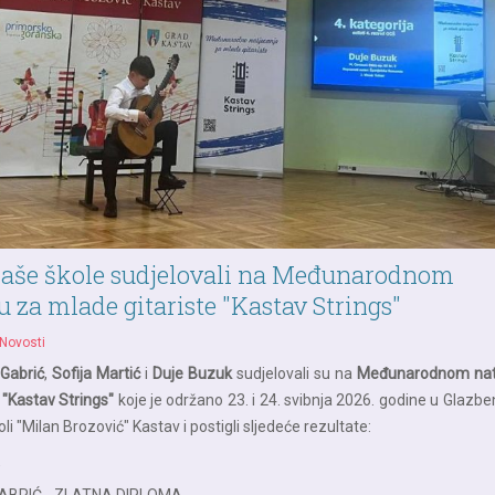
naše škole sudjelovali na Međunarodnom
u za mlade gitariste "Kastav Strings"
Novosti
Gabrić
,
Sofija Martić
i
Duje Buzuk
sudjelovali su na
Međunarodnom nat
 "Kastav Strings"
koje je održano 23. i 24. svibnja 2026. godine u Glazb
li "Milan Brozović" Kastav i postigli sljedeće rezultate: