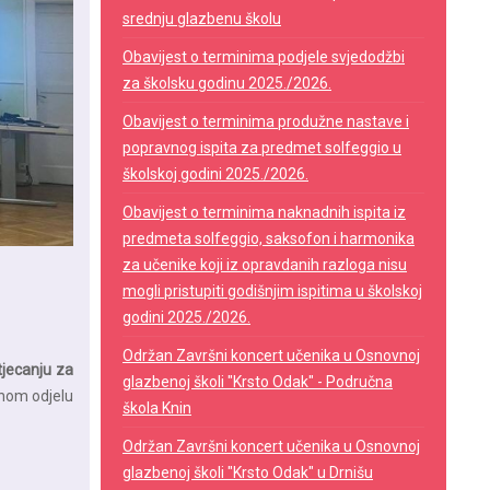
srednju glazbenu školu
Obavijest o terminima podjele svjedodžbi
za školsku godinu 2025./2026.
Obavijest o terminima produžne nastave i
popravnog ispita za predmet solfeggio u
školskoj godini 2025./2026.
Obavijest o terminima naknadnih ispita iz
predmeta solfeggio, saksofon i harmonika
za učenike koji iz opravdanih razloga nisu
mogli pristupiti godišnjim ispitima u školskoj
godini 2025./2026.
Održan Završni koncert učenika u Osnovnoj
jecanju za
glazbenoj školi "Krsto Odak" - Područna
enom odjelu
škola Knin
Održan Završni koncert učenika u Osnovnoj
glazbenoj školi "Krsto Odak" u Drnišu