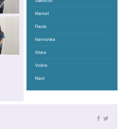
Saksofon
Klarinet
Flauta
Harmonika
Gitara
Violina
Klavir