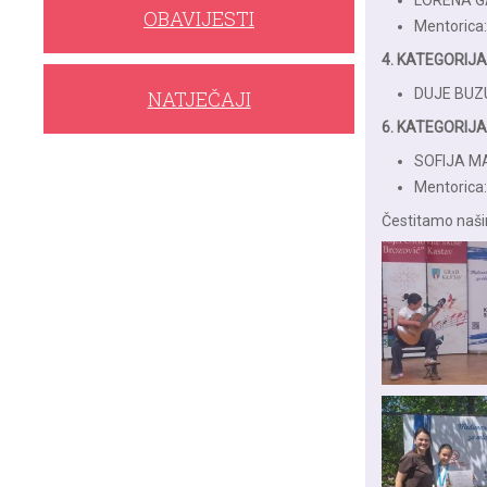
LORENA G
OBAVIJESTI
Mentorica
4. KATEGORIJA
DUJE BUZ
NATJEČAJI
6. KATEGORIJA
SOFIJA M
Mentorica:
Čestitamo naši