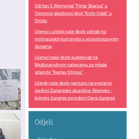
Održan 3. Memorijal "Petar Škarica" u
Osnovnoj glazbenoj školi "Krsto Odak" u
Drnišu
Učenici i učitelji naše škole održali niz
motivacijskih koncerata u općeobrazovnim
školama
Učenici naše škole sudjelovali na
Međunarodnom natjecanju za mlade
gitariste "Kastav Strings"
Učenik naše škole nastupio na svečanoj
sjednici Županijske skupštine Šibensko -
kninske županije povodom Dana županije
Odjeli