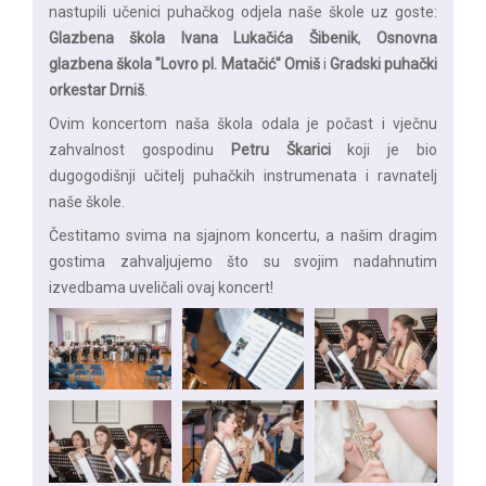
nastupili učenici puhačkog odjela naše škole uz goste:
Glazbena škola Ivana Lukačića Šibenik
,
Osnovna
glazbena škola "Lovro pl. Matačić" Omiš
i
Gradski puhački
orkestar Drniš
.
Ovim koncertom naša škola odala je počast i vječnu
zahvalnost gospodinu
Petru Škarici
koji je bio
dugogodišnji učitelj puhačkih instrumenata i ravnatelj
naše škole.
Čestitamo svima na sjajnom koncertu, a našim dragim
gostima zahvaljujemo što su svojim nadahnutim
izvedbama uveličali ovaj koncert!