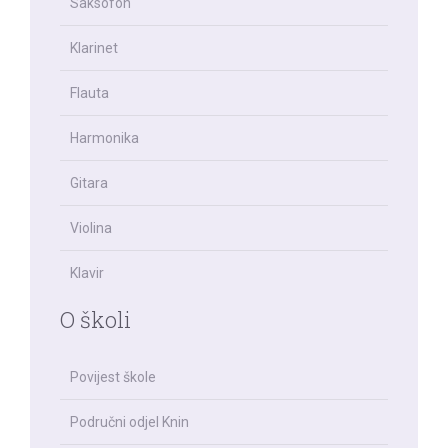
Saksofon
Klarinet
Flauta
Harmonika
Gitara
Violina
Klavir
O školi
Povijest škole
Područni odjel Knin