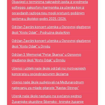
Obavijest o terminima naknadnih ispita iz predmeta
solfeggio, saksofon i harmonika za učenike koji iz
opravdanih razloga nisu mogli pristupiti godišnjim
ispitima u školskoj godini 2025./2026.
Održan Završni koncert učenika u Osnovnoj glazbenoj
školi "Krsto Odak" - Područna škola Knin
Održan Završni koncert učenika u Osnovnoj glazbenoj
školi "Krsto Odak" u Drnišu
Održan 3. Memorijal "Petar Škarica" u Osnovnoj
glazbenoj školi "Krsto Odak" u Drnišu
Učenici i učitelji naše škole održali niz motivacijskih
koncerata u općeobrazovnim školama
Učenici naše škole sudjelovali na Međunarodnom
natjecanju za mlade gitariste "Kastav Strings"
Učenik naše škole nastupio na svečanoj sjednici
Županijske skupštine Šibensko - kninske županije