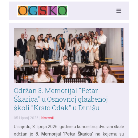
Održan 3. Memorijal "Petar
Škarica" u Osnovnoj glazbenoj
školi "Krsto Odak" u Drnišu
05 Lipanj 2026
|
Novosti
U srijedu, 3. lipnja 2026. godine u koncertnoj dvorani škole
održan je
3. Memorijal "Petar Škarica"
na kojemu su