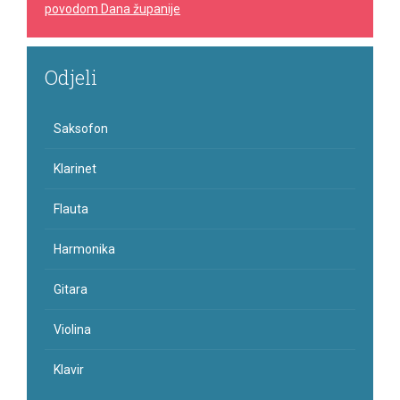
povodom Dana županije
Odjeli
Saksofon
Klarinet
Flauta
Harmonika
Gitara
Violina
Klavir