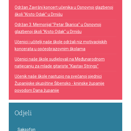
Održan Završni koncert učenika u Osnovnoj glazbenoj
školi "Krsto Odak" u Drnišu
Održan 3. Memorijal "Petar Škarica" u Osnovnoj
glazbenoj školi "Krsto Odak" u Drnišu
Učenici i učitelji naše škole održali niz motivacijskih
koncerata u općeobrazovnim školama
Učenici naše škole sudjelovali na Međunarodnom
natjecanju za mlade gitariste "Kastav Strings"
Učenik naše škole nastupio na svečanoj sjednici
Županijske skupštine Šibensko - kninske županije
povodom Dana županije
Odjeli
Saksofon