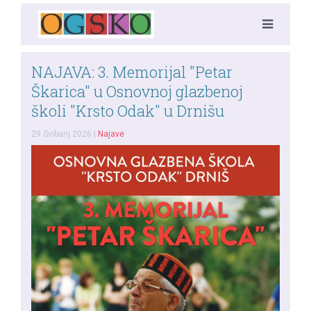
NAJAVA: 3. Memorijal "Petar
Škarica" u Osnovnoj glazbenoj
školi "Krsto Odak" u Drnišu
29 Svibanj 2026
|
Najave