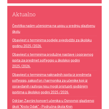
Aktualno
Čestitka našim učenicima na upisu u srednju glazbenu
školu
Obavijest o terminima podjele svjedodžbi za školsku
godinu 2025./2026.
Obavijest o terminima produžne nastave i popravnog
ispita za predmet solfeggio u školskoj godini
2025./2026.
Obavijest o terminima naknadnih ispita iz predmeta
solfeggio, saksofon i harmonika za učenike koji iz
opravdanih razloga nisu mogli pristupiti godišnjim
ispitima u školskoj godini 2025./2026.
Održan Završni koncert učenika u Osnovnoj glazbenoj
školi "Krsto Odak" - Područna škola Knin