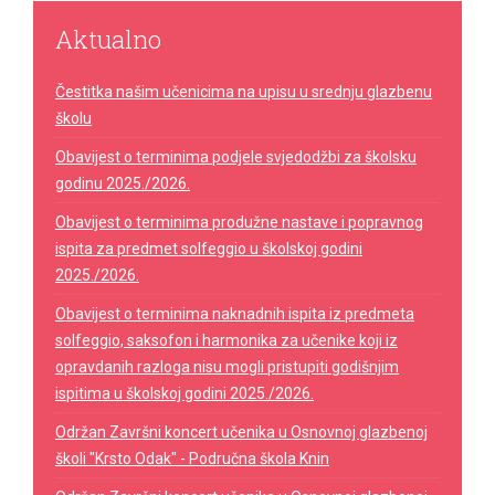
Aktualno
Čestitka našim učenicima na upisu u srednju glazbenu
školu
Obavijest o terminima podjele svjedodžbi za školsku
godinu 2025./2026.
Obavijest o terminima produžne nastave i popravnog
ispita za predmet solfeggio u školskoj godini
2025./2026.
Obavijest o terminima naknadnih ispita iz predmeta
solfeggio, saksofon i harmonika za učenike koji iz
opravdanih razloga nisu mogli pristupiti godišnjim
ispitima u školskoj godini 2025./2026.
Održan Završni koncert učenika u Osnovnoj glazbenoj
školi "Krsto Odak" - Područna škola Knin