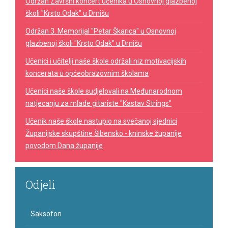
Održan Završni koncert učenika u Osnovnoj glazbenoj
školi "Krsto Odak" u Drnišu
Održan 3. Memorijal "Petar Škarica" u Osnovnoj
glazbenoj školi "Krsto Odak" u Drnišu
Učenici i učitelji naše škole održali niz motivacijskih
koncerata u općeobrazovnim školama
Učenici naše škole sudjelovali na Međunarodnom
natjecanju za mlade gitariste "Kastav Strings"
Učenik naše škole nastupio na svečanoj sjednici
Županijske skupštine Šibensko - kninske županije
povodom Dana županije
Odjeli
Saksofon