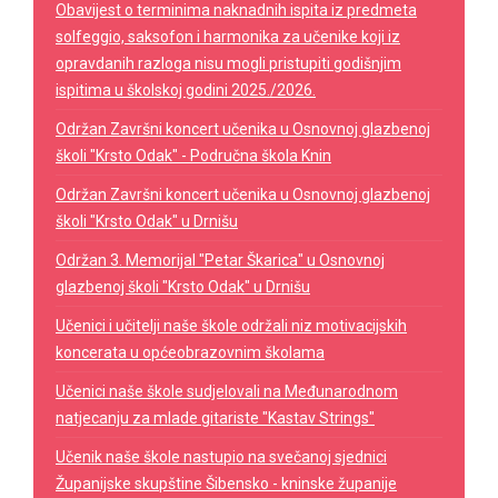
Obavijest o terminima naknadnih ispita iz predmeta
solfeggio, saksofon i harmonika za učenike koji iz
opravdanih razloga nisu mogli pristupiti godišnjim
ispitima u školskoj godini 2025./2026.
Održan Završni koncert učenika u Osnovnoj glazbenoj
školi "Krsto Odak" - Područna škola Knin
Održan Završni koncert učenika u Osnovnoj glazbenoj
školi "Krsto Odak" u Drnišu
Održan 3. Memorijal "Petar Škarica" u Osnovnoj
glazbenoj školi "Krsto Odak" u Drnišu
Učenici i učitelji naše škole održali niz motivacijskih
koncerata u općeobrazovnim školama
Učenici naše škole sudjelovali na Međunarodnom
natjecanju za mlade gitariste "Kastav Strings"
Učenik naše škole nastupio na svečanoj sjednici
Županijske skupštine Šibensko - kninske županije