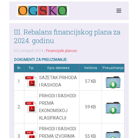
III. Rebalans financijskog plana za
2024. godinu
03 Listopad 2024
|
Financijski planovi
DOKUMENTI ZA PREUZIMANJE:
Br.
Tip
Opis datoteke
Veličina
Preuzimanje
SAŽETAK PRIHODA
1.
57 KB
I RASHODA
PRIHODI I RASHODI
PREMA
2.
59 KB
EKONOMSKOJ
KLASIFIKACIJI
PRIHODI I RASHODI
3.
PREMA IZVORIMA
55 KB