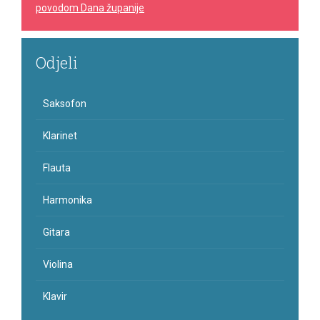
povodom Dana županije
Odjeli
Saksofon
Klarinet
Flauta
Harmonika
Gitara
Violina
Klavir