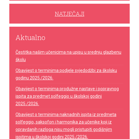
NATJEČAJI
Aktualno
Čestitka našim učenicima na upisu u srednju glazbenu
školu
Obavijest o terminima podjele svjedodžbi za školsku
godinu 2025./2026.
Obavijest o terminima produžne nastave i popravnog
ispita za predmet solfeggio u školskoj godini
2025./2026.
Obavijest o terminima naknadnih ispita iz predmeta
solfeggio, saksofon i harmonika za učenike koji iz
opravdanih razloga nisu mogli pristupiti godišnjim
ispitima u školskoj godini 2025./2026.