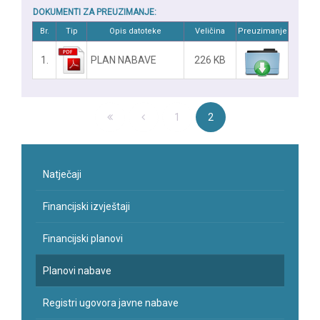
DOKUMENTI ZA PREUZIMANJE:
Br.
Tip
Opis datoteke
Veličina
Preuzimanje
1.
PLAN NABAVE
226 KB
1
2
Natječaji
Financijski izvještaji
Financijski planovi
Planovi nabave
Registri ugovora javne nabave