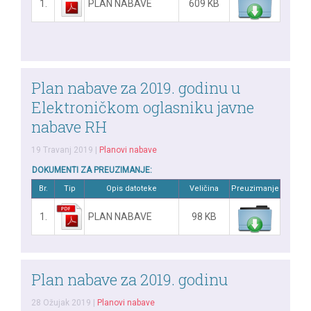
1.
PLAN NABAVE
609 KB
Plan nabave za 2019. godinu u
Elektroničkom oglasniku javne
nabave RH
19 Travanj 2019
|
Planovi nabave
DOKUMENTI ZA PREUZIMANJE:
Br.
Tip
Opis datoteke
Veličina
Preuzimanje
1.
PLAN NABAVE
98 KB
Plan nabave za 2019. godinu
28 Ožujak 2019
|
Planovi nabave