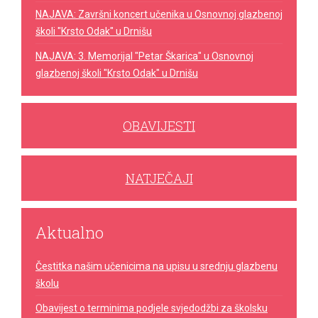
NAJAVA: Završni koncert učenika u Osnovnoj glazbenoj
školi "Krsto Odak" u Drnišu
NAJAVA: 3. Memorijal "Petar Škarica" u Osnovnoj
glazbenoj školi "Krsto Odak" u Drnišu
OBAVIJESTI
NATJEČAJI
Aktualno
Čestitka našim učenicima na upisu u srednju glazbenu
školu
Obavijest o terminima podjele svjedodžbi za školsku