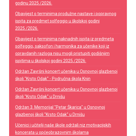
godinu 2025./2026.
Obavijest o terminima produžne nastave i popravnog
ispita za predmet solfeggio u školskoj godini
2025./2026.
Obavijest o terminima naknadnih ispita iz predmeta
solfeggio, saksofon i harmonika za učenike koji iz
opravdanih razloga nisu mogli pristupiti godišnjim
ispitima u školskoj godini 2025./2026.
Održan Završni koncert učenika u Osnovnoj glazbenoj
školi "Krsto Odak" - Područna škola Knin
Održan Završni koncert učenika u Osnovnoj glazbenoj
školi "Krsto Odak" u Drnišu
Održan 3. Memorijal "Petar Škarica" u Osnovnoj
glazbenoj školi "Krsto Odak" u Drnišu
Učenici i učitelji naše škole održali niz motivacijskih
koncerata u općeobrazovnim školama