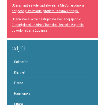
Učenici naše škole sudjelovali na Međunarodnom
natjecanju za mlade gitariste "Kastav Strings"
Učenik naše škole nastupio na svečanoj sjednici
Županijske skupštine Šibensko - kninske županije
povodom Dana županije
Odjeli
Saksofon
Klarinet
Flauta
Harmonika
Gitara