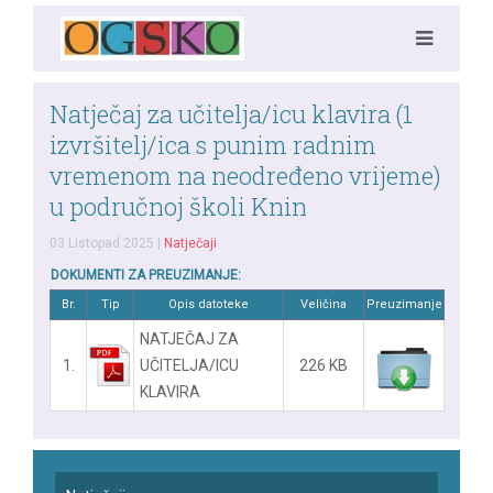
Natječaj za učitelja/icu klavira (1
izvršitelj/ica s punim radnim
vremenom na neodređeno vrijeme)
u područnoj školi Knin
03 Listopad 2025
|
Natječaji
DOKUMENTI ZA PREUZIMANJE:
Br.
Tip
Opis datoteke
Veličina
Preuzimanje
NATJEČAJ ZA
1.
UČITELJA/ICU
226 KB
KLAVIRA