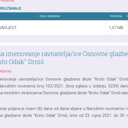
|
Natječaji
PREUZIMANJE:
Opis datoteke
Veličina
BAVIJEST
1,07 MB
za imenovanje ravnatelja/ice Osnovne glazb
sto Odak" Drniš
atječaji
enovanje ravnatelja/ice Osnovne glazbene škole "Krsto Odak" Drniš
 Narodnim novinama broj 102/2021. (broj oglasa u izdanju: 5239) dan
 na mrežnim stranicama Osnovne glazbene škole "Krsto Odak" Drniš dan
nje prijava je osam (8) dana od dana objave u Narodnim novinama i 
ne glazbene škole "Krsto Odak" Drniš, teče od 23. rujna 2021. do 30. 