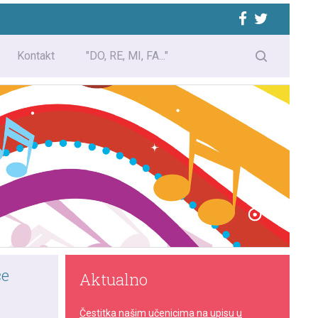
Kontakt
"DO, RE, MI, FA..."
ce
Aktualno
Čestitka našim učenicima na upisu u