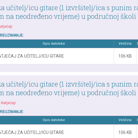
a učitelj/icu gitare (1 izvršitelj/ica s punim
 na neodređeno vrijeme) u područnoj školi
atječaji
PREUZIMANJE:
Opis datoteke
Veličina
TJEČAJ ZA UČITELJ/ICU GITARE
106 KB
a učitelj/icu gitare (1 izvršitelj/ica s punim
 na neodređeno vrijeme) u područnoj školi
|
Natječaji
PREUZIMANJE:
Opis datoteke
Veličina
TJEČAJ ZA UČITELJ/ICU GITARE
106 KB