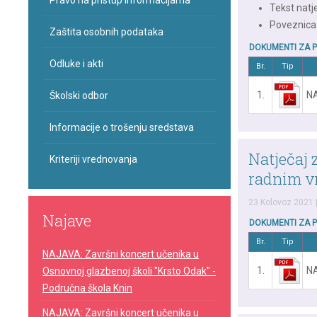
Pravo na pristup informacijama
Tekst natj
Poveznica
Zaštita osobnih podataka
DOKUMENTI ZA 
Odluke i akti
Br.
Tip
1.
N
Školski odbor
Informacije o trošenju sredstava
Natječaj z
Kriteriji vrednovanja
radnim v
23 Kolovoz 2021
Najave
DOKUMENTI ZA 
Br.
Tip
NAJAVA: Završni koncert učenika u
1.
NA
Osnovnoj glazbenoj školi "Krsto Odak" -
Područna škola Knin
NAJAVA: Završni koncert učenika u