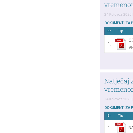
vremenom
24 Kolovoz 2020
DOKUMENTI ZA 
Br.
Tip
O
1.
V
Natječaj z
vremenom
14 Kolovoz 2020
DOKUMENTI ZA 
Br.
Tip
1.
N