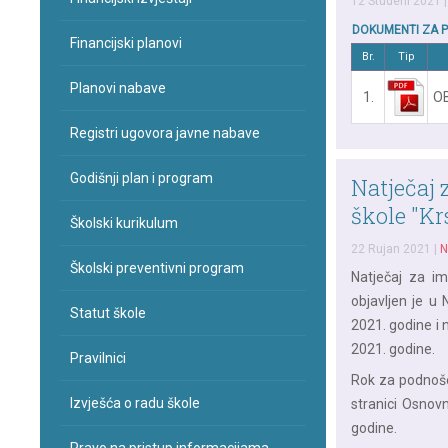
12 Studeni 2021
DOKUMENTI ZA 
Financijski planovi
Br.
Tip
Planovi nabave
1.
O
Registri ugovora javne nabave
Godišnji plan i program
Natječaj 
škole "Kr
Školski kurikulum
22 Rujan 2021
|
N
Školski preventivni program
Natječaj za im
objavljen je u
Statut škole
2021. godine i
2021. godine.
Pravilnici
Rok za podnoše
Izvješća o radu škole
stranici Osnov
godine.