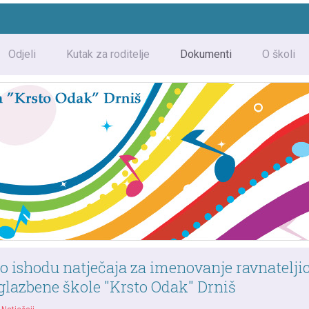
Odjeli
Kutak za roditelje
Dokumenti
O školi
 o ishodu natječaja za imenovanje ravnatelji
lazbene škole "Krsto Odak" Drniš