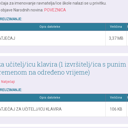
ečaja za imenovanje ravnatelja/ice škole nalazi se u privitku.
 objave Narodnih novina:
POVEZNICA
PREUZIMANJE:
Opis datoteke
Veličina
ATJEČAJ
3,37 MB
a učitelj/icu klavira (1 izvršitelj/ica s punim
remenom na određeno vrijeme)
|
Natječaji
PREUZIMANJE:
Opis datoteke
Veličina
TJEČAJ ZA UČITELJ/ICU KLAVIRA
106 KB