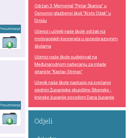
Održan 3. Memorijal "Petar Škarica" u
Osnovnoj glazbenoj školi "Krsto Odak" u
Drnišu
Preuzimanje
Učenici i učitelji naše škole održali niz
motivacijskih koncerata u općeobrazovnim
školama
Učenici naše škole sudjelovali na
Međunarodnom natjecanju za mlade
gitariste "Kastav Strings"
Učenik naše škole nastupio na svečanoj
sjednici Županijske skupštine Šibensko -
kninske županije povodom Dana županije
Preuzimanje
Odjeli