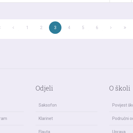
1
2
3
4
5
6
Odjeli
O školi
Saksofon
Povijest šk
gram
Klarinet
Područni od
Flauta
Uprava