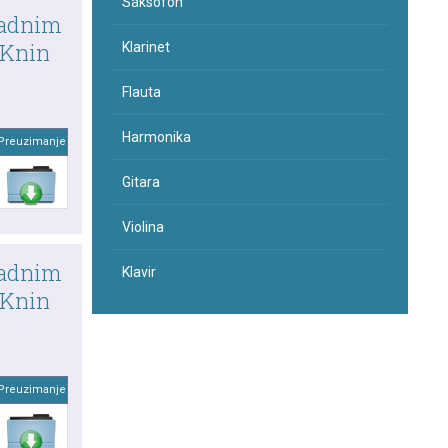
Saksofon
 radnim
 Knin
Klarinet
Flauta
Harmonika
Preuzimanje
Gitara
Violina
 radnim
Klavir
 Knin
Preuzimanje