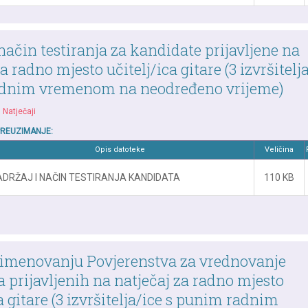
 način testiranja za kandidate prijavljene na
a radno mjesto učitelj/ica gitare (3 izvršitelja
dnim vremenom na neodređeno vrijeme)
|
Natječaji
PREUZIMANJE:
Opis datoteke
Veličina
ADRŽAJ I NAČIN TESTIRANJA KANDIDATA
110 KB
 imenovanju Povjerenstva za vrednovanje
 prijavljenih na natječaj za radno mjesto
a gitare (3 izvršitelja/ice s punim radnim