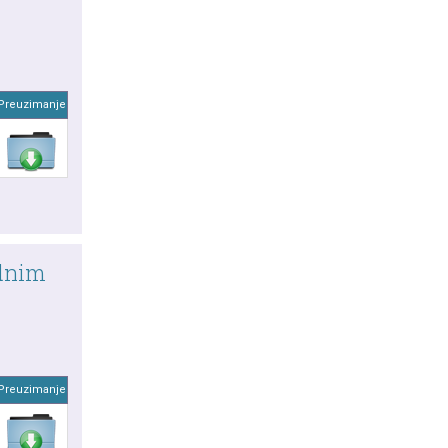
Preuzimanje
adnim
Preuzimanje