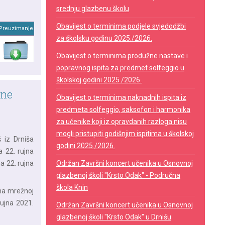
srednju glazbenu školu
Obavijest o terminima podjele svjedodžbi
Preuzimanje
za školsku godinu 2025./2026.
Obavijest o terminima produžne nastave i
popravnog ispita za predmet solfeggio u
školskoj godini 2025./2026.
ene
Obavijest o terminima naknadnih ispita iz
predmeta solfeggio, saksofon i harmonika
za učenike koji iz opravdanih razloga nisu
mogli pristupiti godišnjim ispitima u školskoj
 iz Drniša
godini 2025./2026.
a 22. rujna
a 22. rujna
Održan Završni koncert učenika u Osnovnoj
glazbenoj školi "Krsto Odak" - Područna
škola Knin
na mrežnoj
rujna 2021.
Održan Završni koncert učenika u Osnovnoj
glazbenoj školi "Krsto Odak" u Drnišu