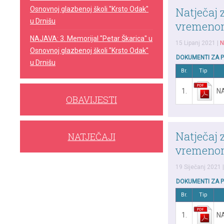
Osnovnoj glazbenoj školi "Krsto Odak"
Natječaj z
u Drnišu
vremenom
NAJAVA: 3. Memorijal "Petar Škarica" u
15 Lipanj 2021
|
N
Osnovnoj glazbenoj školi "Krsto Odak"
DOKUMENTI ZA 
u Drnišu
Br.
Tip
1.
NA
OBAVIJESTI
Natječaj z
NATJEČAJI
vremenom
19 Siječanj 2021
DOKUMENTI ZA 
Br.
Tip
1.
NA