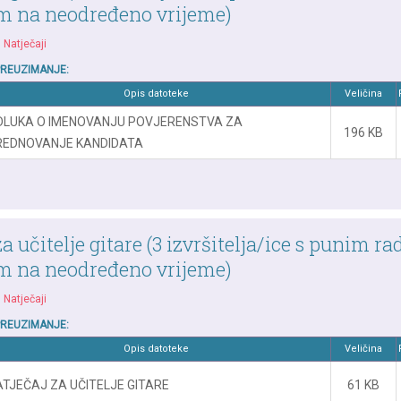
 na neodređeno vrijeme)
|
Natječaji
PREUZIMANJE:
Opis datoteke
Veličina
DLUKA O IMENOVANJU POVJERENSTVA ZA
196 KB
REDNOVANJE KANDIDATA
a učitelje gitare (3 izvršitelja/ice s punim r
 na neodređeno vrijeme)
|
Natječaji
PREUZIMANJE:
Opis datoteke
Veličina
ATJEČAJ ZA UČITELJE GITARE
61 KB