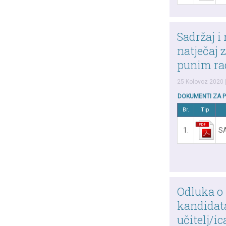
Sadržaj i
natječaj z
punim ra
25 Kolovoz 2020
DOKUMENTI ZA 
Br.
Tip
1.
S
Odluka o
kandidata
učitelj/ic