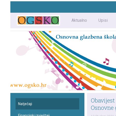
Aktualno
Upisi
Obavijest
Natječaji
Osnovne g
Financijski izvještaji