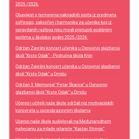
2025./2026.
Obavijest o terminima naknadnih ispita iz predmeta
solfeggio, saksofon i harmonika za učenike koji iz
opravdanih razloga nisu mogli pristupiti godišnjim
ispitima u školskoj godini 2025./2026.
Održan Završni koncert učenika u Osnovnoj glazbenoj
školi "Krsto Odak" - Područna škola Knin
Održan Završni koncert učenika u Osnovnoj glazbenoj
školi "Krsto Odak" u Drnišu
Održan 3. Memorijal "Petar Škarica" u Osnovnoj
glazbenoj školi "Krsto Odak" u Drnišu
Učenici i učitelji naše škole održali niz motivacijskih
koncerata u općeobrazovnim školama
Učenici naše škole sudjelovali na Međunarodnom
natjecanju za mlade gitariste "Kastav Strings"