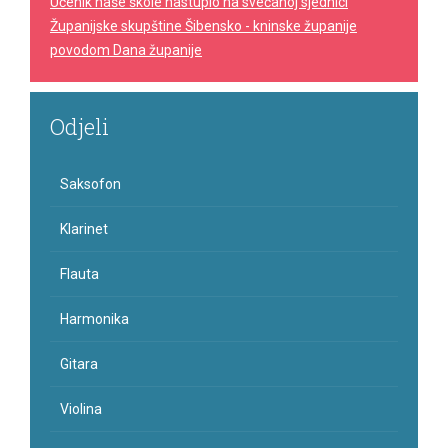
Učenik naše škole nastupio na svečanoj sjednici
Županijske skupštine Šibensko - kninske županije
povodom Dana županije
Odjeli
Saksofon
Klarinet
Flauta
Harmonika
Gitara
Violina