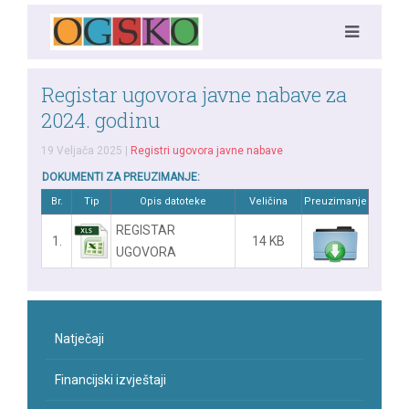
Registar ugovora javne nabave za
2024. godinu
19 Veljača 2025
|
Registri ugovora javne nabave
DOKUMENTI ZA PREUZIMANJE:
Br.
Tip
Opis datoteke
Veličina
Preuzimanje
REGISTAR
1.
14 KB
UGOVORA
Natječaji
Financijski izvještaji