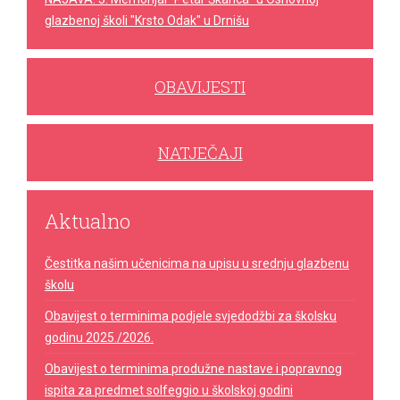
glazbenoj školi "Krsto Odak" u Drnišu
OBAVIJESTI
NATJEČAJI
Aktualno
Čestitka našim učenicima na upisu u srednju glazbenu
školu
Obavijest o terminima podjele svjedodžbi za školsku
godinu 2025./2026.
Obavijest o terminima produžne nastave i popravnog
ispita za predmet solfeggio u školskoj godini