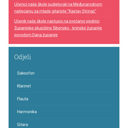
Učenici naše škole sudjelovali na Međunarodnom
natjecanju za mlade gitariste "Kastav Strings"
Učenik naše škole nastupio na svečanoj sjednici
Županijske skupštine Šibensko - kninske županije
povodom Dana županije
Odjeli
Saksofon
Klarinet
Flauta
Harmonika
Gitara