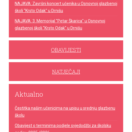
NAJAVA: Završni koncert učenika u Osnovnoj glazbenoj
školi "Krsto Odak" u Drnišu
NAJAVA: 3. Memorijal "Petar Škarica" u Osnovnoj
glazbenoj školi "Krsto Odak" u Drnišu
OBAVIJESTI
NATJEČAJI
Aktualno
Čestitka našim učenicima na upisu u srednju glazbenu
školu
Obavijest o terminima podjele svjedodžbi za školsku