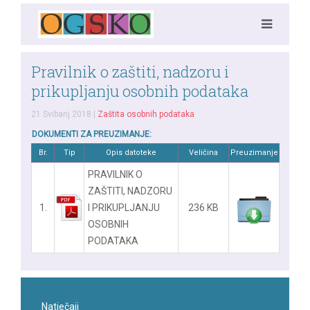
Pravilnik o zaštiti, nadzoru i
prikupljanju osobnih podataka
21 Svibanj 2018
|
Zaštita osobnih podataka
DOKUMENTI ZA PREUZIMANJE:
Br.
Tip
Opis datoteke
Veličina
Preuzimanje
PRAVILNIK O
ZAŠTITI, NADZORU
1.
I PRIKUPLJANJU
236 KB
OSOBNIH
PODATAKA
Natječaji