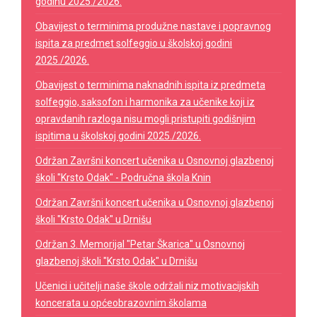
godinu 2025./2026.
Obavijest o terminima produžne nastave i popravnog
ispita za predmet solfeggio u školskoj godini
2025./2026.
Obavijest o terminima naknadnih ispita iz predmeta
solfeggio, saksofon i harmonika za učenike koji iz
opravdanih razloga nisu mogli pristupiti godišnjim
ispitima u školskoj godini 2025./2026.
Održan Završni koncert učenika u Osnovnoj glazbenoj
školi "Krsto Odak" - Područna škola Knin
Održan Završni koncert učenika u Osnovnoj glazbenoj
školi "Krsto Odak" u Drnišu
Održan 3. Memorijal "Petar Škarica" u Osnovnoj
glazbenoj školi "Krsto Odak" u Drnišu
Učenici i učitelji naše škole održali niz motivacijskih
koncerata u općeobrazovnim školama