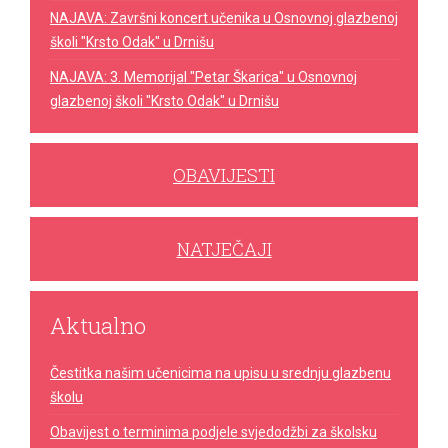
NAJAVA: Završni koncert učenika u Osnovnoj glazbenoj
školi "Krsto Odak" u Drnišu
NAJAVA: 3. Memorijal "Petar Škarica" u Osnovnoj
glazbenoj školi "Krsto Odak" u Drnišu
OBAVIJESTI
NATJEČAJI
Aktualno
Čestitka našim učenicima na upisu u srednju glazbenu
školu
Obavijest o terminima podjele svjedodžbi za školsku