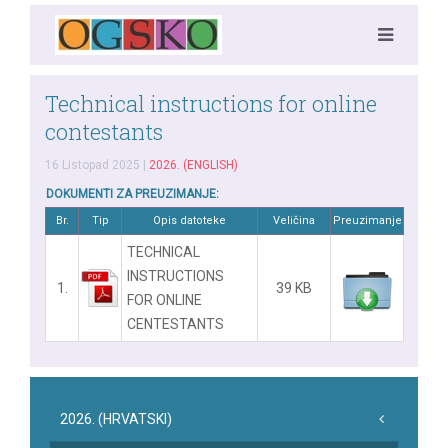
Technical instructions for online
contestants
16 Listopad 2025
|
2026. (ENGLISH)
DOKUMENTI ZA PREUZIMANJE:
Br.
Tip
Opis datoteke
Veličina
Preuzimanje
TECHNICAL
INSTRUCTIONS
1.
39 KB
FOR ONLINE
CENTESTANTS
2026. (HRVATSKI)