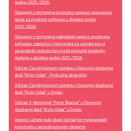
godinu 2025./2026.
Obavijest o terminima produžne nastave i popravnog
ispita za predmet solfeggio u školskoj godini
2025./2026.
Obavijest o terminima naknadnih ispita iz predmeta
solfeggio, saksofon i harmonika za učenike koji iz
opravdanih razloga nisu mogli pristupiti godišnjim
ispitima u školskoj godini 2025./2026.
Održan Završni koncert učenika u Osnovnoj glazbenoj
školi "Krsto Odak" - Područna škola Knin
Održan Završni koncert učenika u Osnovnoj glazbenoj
školi "Krsto Odak" u Drnišu
Održan 3. Memorijal "Petar Škarica" u Osnovnoj
glazbenoj školi "Krsto Odak" u Drnišu
Učenici i učitelji naše škole održali niz motivacijskih
koncerata u općeobrazovnim školama