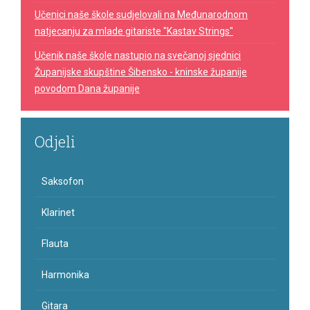
Učenici naše škole sudjelovali na Međunarodnom
natjecanju za mlade gitariste "Kastav Strings"
Učenik naše škole nastupio na svečanoj sjednici
Županijske skupštine Šibensko - kninske županije
povodom Dana županije
Odjeli
Saksofon
Klarinet
Flauta
Harmonika
Gitara