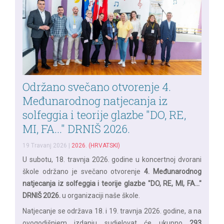
Održano svečano otvorenje 4.
Međunarodnog natjecanja iz
solfeggia i teorije glazbe "DO, RE,
MI, FA..." DRNIŠ 2026.
19 Travanj 2026
|
2026. (HRVATSKI)
U subotu, 18. travnja 2026. godine u koncertnoj dvorani
škole održano je svečano otvorenje
4. Međunarodnog
natjecanja iz solfeggia i teorije glazbe "DO, RE, MI, FA..."
DRNIŠ 2026.
u organizaciji naše škole.
Natjecanje se održava 18. i 19. travnja 2026. godine, a na
ovogodišnjem izdanju sudjelovat će ukupno
293