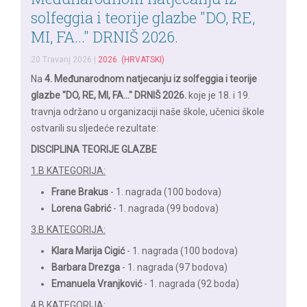
solfeggia i teorije glazbe "DO, RE,
MI, FA..." DRNIŠ 2026.
20 Travanj 2026
|
2026. (HRVATSKI)
Na
4. Međunarodnom natjecanju iz solfeggia i teorije
glazbe "DO, RE, MI, FA..." DRNIŠ 2026.
koje je 18. i 19.
travnja održano u organizaciji naše škole, učenici škole
ostvarili su sljedeće rezultate:
DISCIPLINA TEORIJE GLAZBE
1.B KATEGORIJA:
Frane Brakus
- 1. nagrada (100 bodova)
Lorena Gabrić
- 1. nagrada (99 bodova)
3.B KATEGORIJA:
Klara Marija Cigić
- 1. nagrada (100 bodova)
Barbara Drezga
- 1. nagrada (97 bodova)
Emanuela Vranjković
- 1. nagrada (92 boda)
4.B KATEGORIJA: