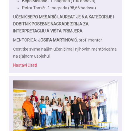
Bepo Mesarić
- 1. nagrada (100 bodova)
Petra Tomić
- 1. nagrada (98,66 bodova)
UČENIK BEPO MESARIĆ LAUREAT JE 6.A KATEGORIJE I
DOBITNIK POSEBNE NAGRADE ŽIRIJA ZA
INTERPRETACIJU A VISTA PRIMJERA.
MENTORICA:
JOSIPA MARTINOVIĆ
, prof. mentor
Čestitke svima našim učenicima i njihovim mentoricama
na sjajnom uspjehu!
Nastavi čitati