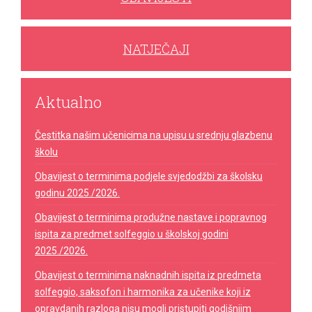
NATJEČAJI
Aktualno
Čestitka našim učenicima na upisu u srednju glazbenu
školu
Obavijest o terminima podjele svjedodžbi za školsku
godinu 2025./2026.
Obavijest o terminima produžne nastave i popravnog
ispita za predmet solfeggio u školskoj godini
2025./2026.
Obavijest o terminima naknadnih ispita iz predmeta
solfeggio, saksofon i harmonika za učenike koji iz
opravdanih razloga nisu mogli pristupiti godišnjim