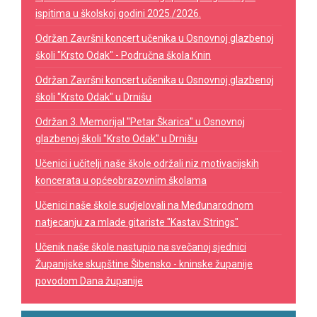
ispitima u školskoj godini 2025./2026.
Održan Završni koncert učenika u Osnovnoj glazbenoj
školi "Krsto Odak" - Područna škola Knin
Održan Završni koncert učenika u Osnovnoj glazbenoj
školi "Krsto Odak" u Drnišu
Održan 3. Memorijal "Petar Škarica" u Osnovnoj
glazbenoj školi "Krsto Odak" u Drnišu
Učenici i učitelji naše škole održali niz motivacijskih
koncerata u općeobrazovnim školama
Učenici naše škole sudjelovali na Međunarodnom
natjecanju za mlade gitariste "Kastav Strings"
Učenik naše škole nastupio na svečanoj sjednici
Županijske skupštine Šibensko - kninske županije
povodom Dana županije