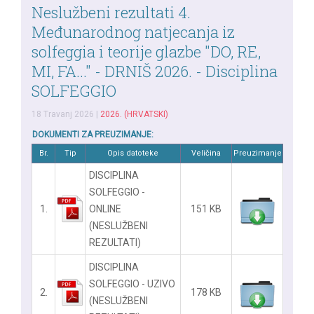
Neslužbeni rezultati 4.
Međunarodnog natjecanja iz
solfeggia i teorije glazbe "DO, RE,
MI, FA..." - DRNIŠ 2026. - Disciplina
SOLFEGGIO
18 Travanj 2026
|
2026. (HRVATSKI)
DOKUMENTI ZA PREUZIMANJE:
Br.
Tip
Opis datoteke
Veličina
Preuzimanje
DISCIPLINA
SOLFEGGIO -
1.
ONLINE
151 KB
(NESLUŽBENI
REZULTATI)
DISCIPLINA
SOLFEGGIO - UZIVO
2.
178 KB
(NESLUŽBENI