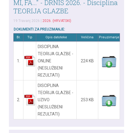
MI, FA..." - DRNIŠ 2026. - Disciplina
TEORIJA GLAZBE
19 Travanj 2026
|
2026. (HRVATSKI)
DOKUMENTI ZA PREUZIMANJE:
Br.
Tip
Opis datoteke
Veličina
Preuzimanje
DISCIPLINA
TEORIJA GLAZBE -
1.
ONLINE
224 KB
(NESLUŽBENI
REZULTATI)
DISCIPLINA
TEORIJA GLAZBE -
2.
UZIVO
253 KB
(NESLUŽBENI
REZULTATI)