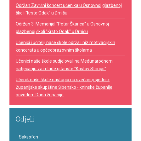
Održan Završni koncert učenika u Osnovnoj glazbenoj
školi "Krsto Odak" u Drnišu
Održan 3. Memorijal "Petar Škarica" u Osnovnoj
glazbenoj školi "Krsto Odak" u Drnišu
Učenici i učitelji naše škole održali niz motivacijskih
koncerata u općeobrazovnim školama
Učenici naše škole sudjelovali na Međunarodnom
natjecanju za mlade gitariste "Kastav Strings"
Učenik naše škole nastupio na svečanoj sjednici
Županijske skupštine Šibensko - kninske županije
povodom Dana županije
Odjeli
Saksofon