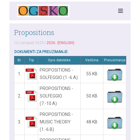
Propositions
16 Listopad 2025
|
2026. (ENGLISH)
DOKUMENTI ZA PREUZIMANJE:
Br.
Tip
Opis datoteke
Veličina
Preuzimanje
PROPOSITIONS -
1.
55 KB
SOLFEGGIO (1.-6.A)
PROPOSITIONS -
2.
SOLFEGGIO
50 KB
(7.-10.A)
PROPOSITIONS -
3.
MUSIC THEORY
48 KB
(1.-6.B)