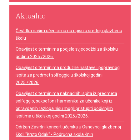
Aktualno
Čestitka našim učenicima na upisu u srednju glazbenu
školu
Obavijest o terminima podjele svjedodžbi za školsku
godinu 2025./2026.
Obavijest o terminima produžne nastave i popravnog
ispita za predmet solfeggio u školskoj godini
2025./2026.
Obavijest o terminima naknadnih ispita iz predmeta
solfeggio, saksofon i harmonika za učenike koji iz
opravdanih razloga nisu mogli pristupiti godišnjim
ispitima u školskoj godini 2025./2026.
Održan Završni koncert učenika u Osnovnoj glazbenoj
školi "Krsto Odak" - Područna škola Knin